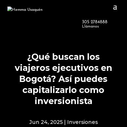
Agenda tu cita en línea
🎁
RECLAMA
y reclama tu bono de 7 Millones
305 2784888
Llámanos
¿Qué buscan los
viajeros ejecutivos en
Bogotá? Así puedes
capitalizarlo como
inversionista
Jun 24, 2025
|
Inversiones