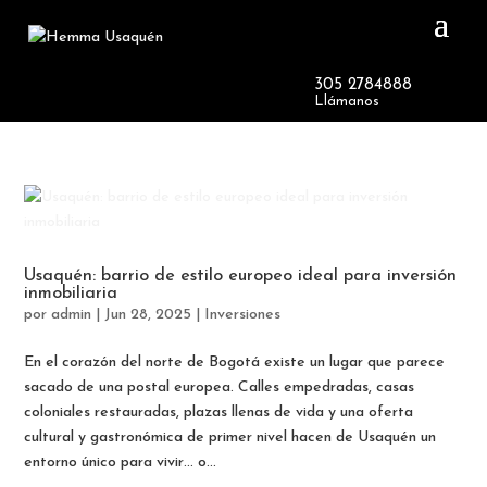
Agenda tu cita en línea
🎁
RECLAMA
y reclama tu bono de 7 Millones
305 2784888
Llámanos
Usaquén: barrio de estilo europeo ideal para inversión
inmobiliaria
por
admin
|
Jun 28, 2025
|
Inversiones
En el corazón del norte de Bogotá existe un lugar que parece
sacado de una postal europea. Calles empedradas, casas
coloniales restauradas, plazas llenas de vida y una oferta
cultural y gastronómica de primer nivel hacen de Usaquén un
entorno único para vivir… o...