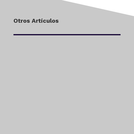
Otros Artículos
admin
En el corazón del norte de Bogotá existe
un lugar que parece sacado de una
postal europea. Calles empedradas,
casas...