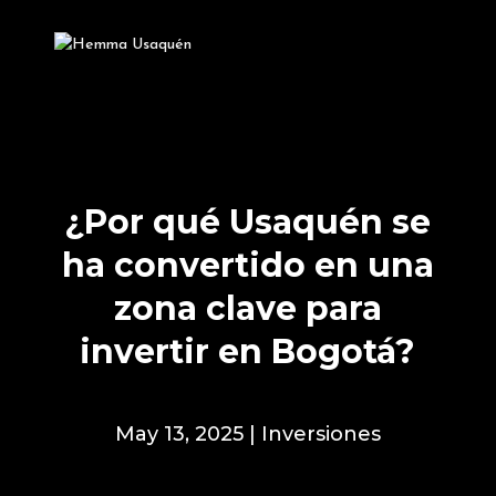
Agenda tu cita en línea
🎁
RECLAMA
y reclama tu bono de 7 Millones
¿Por qué Usaquén se
ha convertido en una
zona clave para
invertir en Bogotá?
May 13, 2025
|
Inversiones