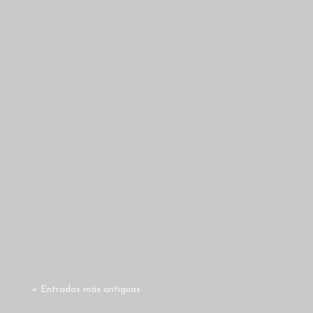
admin
¿Sueñas con invertir en una de las
ciudades con mayor proyección de
Latinoamérica sin tener que mudarte?
Bogotá es ese...
« Entradas más antiguas