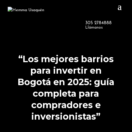
Agenda tu cita en línea
🎁
RECLAMA
y reclama tu bono de 7 Millones
305 2784888
Llámanos
“Los mejores barrios
para invertir en
Bogotá en 2025: guía
completa para
compradores e
inversionistas”