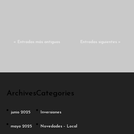
trata solo de comprar una propiedad: se
trata de tomar decisiones con...
« Entradas más antiguas
Entradas siguientes »
Archives
Categories
junio 2025
Inversiones
mayo 2025
Novedades – Local